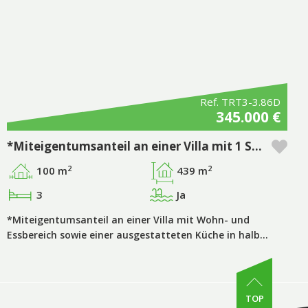
Ref. TRT3-3.86D
345.000 €
*Miteigentumsanteil an einer Villa mit 1 Schlafzimmer plus 2 zusätzlichen Zimmern, privatem Garten in der Anlage Pestana Tróia Eco Resort & Residences
2
2
100 m
439 m
3
Ja
*Miteigentumsanteil an einer Villa mit Wohn- und
Essbereich sowie einer ausgestatteten Küche in halb…
TOP