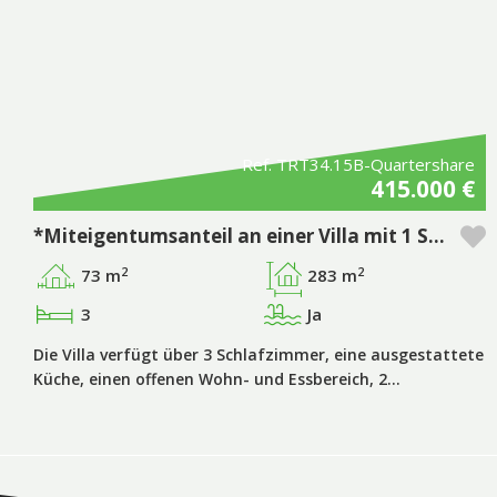
Ref. TRT34.15B-Quartershare
415.000 €
*Miteigentumsanteil an einer Villa mit 1 Schlafzimmer plus 2 zusätzlichen Zimmern und privatem Pool in der Pestana Tróia Eco Resort & Residences
2
2
73 m
283 m
3
Ja
Die Villa verfügt über 3 Schlafzimmer, eine ausgestattete
Küche, einen offenen Wohn- und Essbereich, 2…