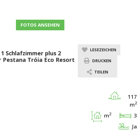
FOTOS ANSEHEN
LESEZEICHEN
1 Schlafzimmer plus 2
r Pestana Tróia Eco Resort
DRUCKEN
TEILEN
117
2
m
2
m
3
Ja