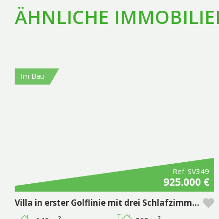
ÄHNLICHE IMMOBILIE
Im Bau
Ref. SV349
925.000 €
Villa in erster Golflinie mit drei Schlafzimmern und pool - Pestana Silves Golf Resort
2
2