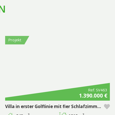
N
Projekt
Ref. SV463
1.390.000 €
Villa in erster Golflinie mit fier Schlafzimmern und pool - Pestana Silves Golf Resort
2
2